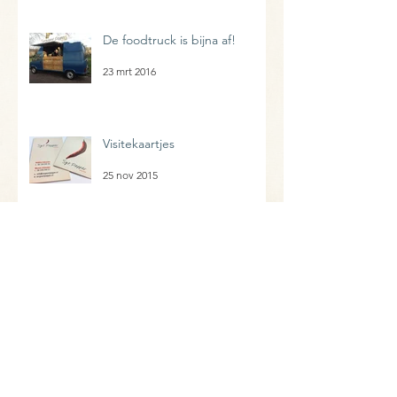
De foodtruck is bijna af!
23 mrt 2016
Visitekaartjes
25 nov 2015
Onze zoektocht is geeïndigd
25 nov 2015
Archief