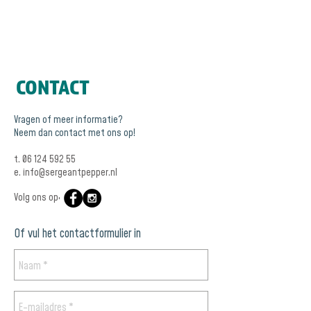
foodtruck. Ben je geïnteresseerd of heb je een
vraag? Neem contact met ons op en we gaan
graag in gesprek om de juiste vorm te vinden.
CONTACT
Vragen of meer informatie?
Neem dan contact met ons op!
t.
06 124 592 55
e.
info@sergeantpepper.nl
Volg ons op:
Of vul het contactformulier in