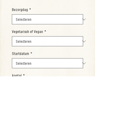
Bezorgdag
*
Vegetarisch of Vegan
*
Startdatum
*
Aantal
*
Bestel dit gerecht
Tiffinbox gevuld met vega(n) gerechten
voor 2 personen.