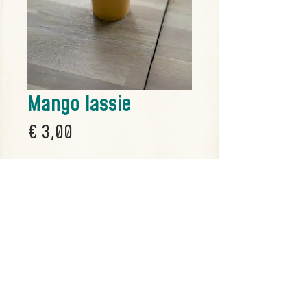
Mango lassie
Prijs
€ 3,00
Aantal
*
Bestel dit gerecht
Indiase mango milkshake