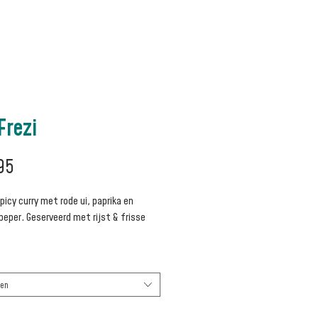
AQ
Blog
Frezi
Prijs
95
icy curry met rode ui, paprika en
eper. Geserveerd met rijst & frisse
ren