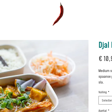
rgmenu
Tiffinbox
Foodtruck
F
Djal 
€ 10,
Medium sp
spaanse p
sla.
Vulling
*
Selecte
Aantal
*